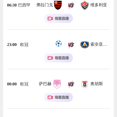
弗拉门戈
维多利亚
06:30
巴西甲
索非亚列夫斯基
23:00
欧冠
萨巴赫
奥胡斯
00:00
欧冠