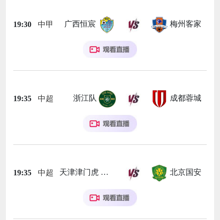
广西恒宸
梅州客家
19:30
中甲
浙江队
成都蓉城
19:35
中超
天津津门虎
北京国安
19:35
中超