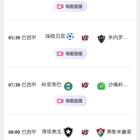
瑞模贝雷
米内罗竞技
05:30
巴西甲
科里蒂巴
沙佩科恩斯
07:30
巴西甲
博塔弗戈
弗鲁米嫩塞
08:00
巴西甲