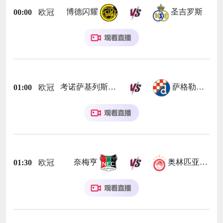
博德闪耀
圣吉罗斯
00:00
欧冠
考诺萨基列斯
萨格勒布迪纳摩
01:00
欧冠
奈梅亨
奥林匹亚科斯
01:30
欧冠