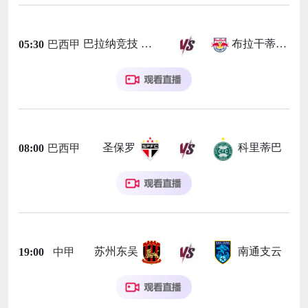
巴拉纳竞技
布拉干蒂诺RB
05:30
巴西甲
圣保罗
科里蒂巴
08:00
巴西甲
苏州东吴
南通支云
19:00
中甲