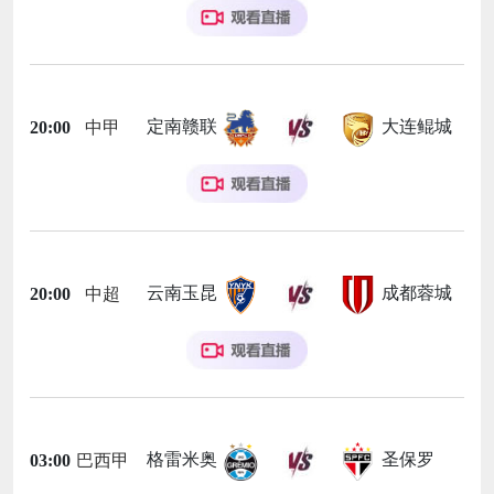
定南赣联
大连鲲城
20:00
中甲
云南玉昆
成都蓉城
20:00
中超
格雷米奥
圣保罗
03:00
巴西甲